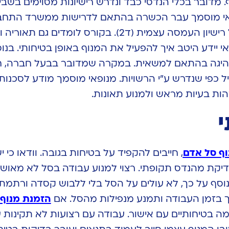
. מדובר בכלי הנדסי כבד ונדרש רישיונות מסוימים בשבי
ופאי מוסמך עבר הכשרה בהתאם לדרישות ממשרד התחב
ומשרד העבודה ובסוף מקבל רישיון העמסה עצמית (ד2). בקורס לומדים גם תאור
 יידע היטב איך להפעיל את המנוף באופן בטיחותי. בנוס
ן נהיגה בהתאם למשאית. במקרה שמדובר בבעל חברה, 
יל כפי שנדרש ע”י הרשויות. מנופאי מוסמך מודע לסכנות
זהות בעיות מראש ולמנוע תאונות.
י
וף סל אדם
, חייבים להקפיד על בטיחות בגובה. וודאו כי י
דיקת מהנדס תקופתי. רצוי למנוע עבודה בסל לא מאושר
נוסף על כך, לא עולים על הסל בלי ללבוש קסדה ורתמת
 בזמן העבודה ותמנע מנפילות מהסל. אם
הזמנת מנוף 
מה בטיחותיים עם אישור. עבודה עם רצועות לא תקינות 