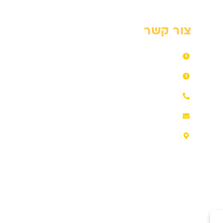
צור קשר
ראשון – חמישי​ 06:00-18:00​
שישי​ 07:00-14:00​
072-3317739
e.b.menofim@gmail.com​
משה שרת 37, הוד השרון​