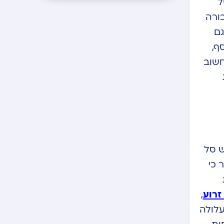
ל
ורה
יה וגם
ף,
חשוב
ש סל
 כי
זרוע
,
עלולה