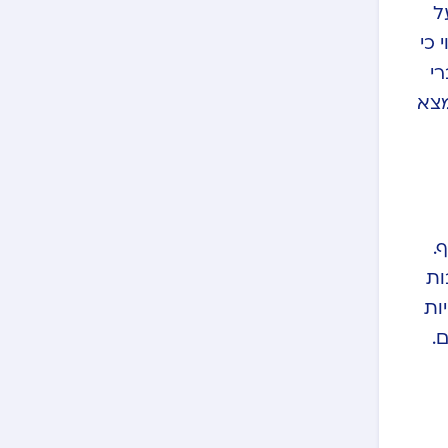
ל
 כי
רי
מצא
.
ות
ות
.