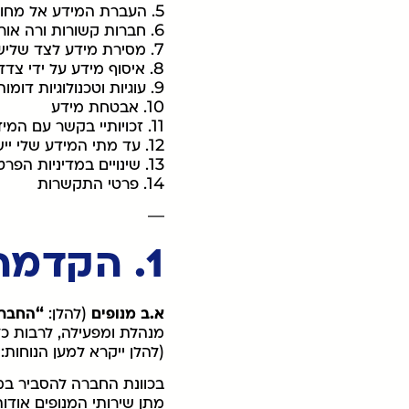
5. העברת המידע אל מחוץ לגבולות מדינת ישראל
6. חברות קשורות ורה אורגניזציה
7. מסירת מידע לצד שלישי
8. איסוף מידע על ידי צדדים שלישיים
9. עוגיות וטכנולוגיות דומות
10. אבטחת מידע
11. זכויותיי בקשר עם המידע שלי
12. עד מתי המידע שלי יישמר אצלכם?
13. שינויים במדיניות הפרטיות
14. פרטי התקשרות
—
1. הקדמה כללית
א.ב מנופים
(להלן:
“החבר
מנהלת ומפעילה, לרבות כל
(להלן ייקרא למען הנוחות:
בכוונת החברה להסביר במ
מתן שירותי המנופים אודות