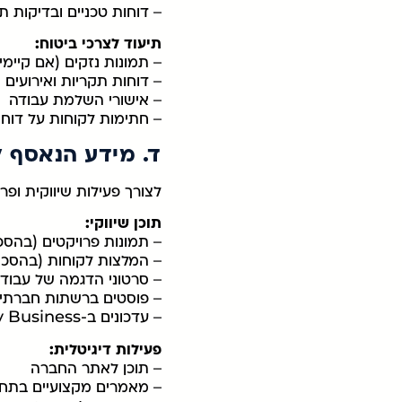
– דוחות טכניים ובדיקות ת
תיעוד לצרכי ביטוח:
– תמונות נזקים (אם קיימי
– דוחות תקריות ואירועים
– אישורי השלמת עבודה
– חתימות לקוחות על דוחו
ד. מידע הנאסף ל
לצורך פעילות שיווקית ופר
תוכן שיווקי:
– תמונות פרויקטים (בהס
– המלצות לקוחות (בהסכ
– סרטוני הדגמה של עבוד
– פוסטים ברשתות חברתיות (ook, Instagram
– עדכונים ב-Google My Business
פעילות דיגיטלית:
– תוכן לאתר החברה
– מאמרים מקצועיים בתח