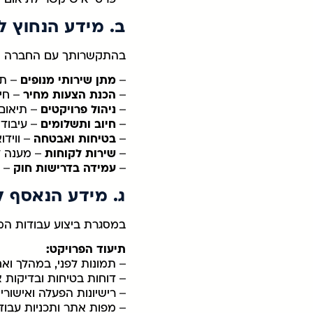
ב. מידע הנחוץ ל
בהתקשרותך עם החברה נעב
–
מתן שירותי מנופים
– תכ
–
הכנת הצעות מחיר
– חי
–
ניהול פרויקטים
– תיאום 
–
חיוב ותשלומים
– עיבוד 
–
בטיחות ואבטחה
– ווידו
–
שירות לקוחות
– מענה לפ
–
עמידה בדרישות חוק
– ע
ג. מידע הנאסף ל
במסגרת ביצוע עבודות המ
תיעוד הפרויקט:
– תמונות לפני, במהלך וא
– דוחות בטיחות ובדיקות צ
– רישיונות הפעלה ואישורי 
– מפות אתר ותכניות עבוד