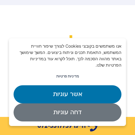
אנו משתמשים בקובצי Cookies לצורך שיפור חוויית
המשתמש, התאמת תכנים וניתוח ביצועים. המשך שימושך
באתר מהווה הסכמה לכך. תוכל לקרוא עוד במדיניות
א.ב מנופים מספקת שירותי הרמת משא
הפרטיות שלנו.
מתקדמים לכל סוגי הציוד, עם דגש על
מדיניות פרטיות
מקצועיות, בטיחות ושירות אישי לכל לקוח.
אשר עוגיות
דחה עוגיות
ניווט באתר
חייגו 072-3317739