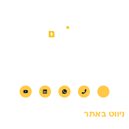
א.ב מנופים מספקת שירותי הרמת משא
מתקדמים לכל סוגי הציוד, עם דגש על
מקצועיות, בטיחות ושירות אישי לכל לקוח.
ניווט באתר