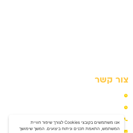
השכרת מנוף זרוע
השכרת מנוף סל
מנוף סל אדם – מדריך מקצועי
מנוף סל לגיזום עצים
פתרונות מנוף לעבודה בגובה
פינוי פסולת עם מנוף
צור קשר
ראשון – חמישי​ 06:00-18:00​
שישי​ 07:00-14:00​
072-3317739
אנו משתמשים בקובצי Cookies לצורך שיפור חוויית
המשתמש, התאמת תכנים וניתוח ביצועים. המשך שימושך
e.b.menofim@gmail.com​