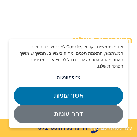
בלוג
מפת האתר
השירותים שלנו
אנו משתמשים בקובצי Cookies לצורך שיפור חוויית
המשתמש, התאמת תכנים וניתוח ביצועים. המשך שימושך
מנוף זרוע – מדריך מקצועי
באתר מהווה הסכמה לכך. תוכל לקרוא עוד במדיניות
הפרטיות שלנו.
השכרת מנוף זרוע
מדיניות פרטיות
השכרת מנוף סל
מנוף סל אדם – מדריך מקצועי
אשר עוגיות
מנוף סל לגיזום עצים
דחה עוגיות
פתרונות מנוף לעבודה בגובה
חייגו 072-3317739
פינוי פסולת עם מנוף