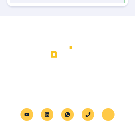
א.ב מנופים מספקת שירותי הרמת משא
מתקדמים לכל סוגי הציוד, עם דגש על
מקצועיות, בטיחות ושירות אישי לכל לקוח.