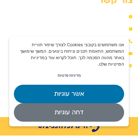
צור קשר
ראשון – חמישי​ 06:00-18:00​
שישי​ 07:00-14:00​
072-3317739
אנו משתמשים בקובצי Cookies לצורך שיפור חוויית
המשתמש, התאמת תכנים וניתוח ביצועים. המשך שימושך
e.b.menofim@gmail.com​
באתר מהווה הסכמה לכך. תוכל לקרוא עוד במדיניות
הפרטיות שלנו.
משה שרת 37, הוד השרון​
מדיניות פרטיות
אשר עוגיות
בניית אתרים –
דיגיטאץ’
|
עיצוב וקידום –
Seolinks
דחה עוגיות
א.ב מנופים © 2026 כל הזכויות שמורות.
חייגו 072-3317739