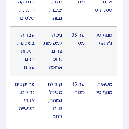
אדם
מטר
מצוין,
תחזוקה,
סטנדרטי
יציבות
התקנת
גבוהה
שלטים
מנוף סל
עד 35
גישה
עבודה
ג’יראף
מטר
למקומות
בשכונות
צרים,
ותיקות,
זרוע
גיזום
ארוכה
עצים
משאית
עד 45
קיבולת
פרויקטים
מנוף סל
מטר
משקל
גדולים,
גבוהה,
אזורי
טווח
תעשייה
רחב