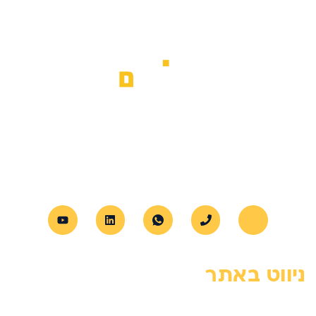
א.ב מנופים מספקת שירותי הרמת משא
מתקדמים לכל סוגי הציוד, עם דגש על
מקצועיות, בטיחות ושירות אישי לכל לקוח.
ניווט באתר
דף הבית