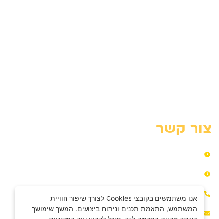
השכרת מנוף זרוע
השכרת מנוף סל
מנוף סל אדם – מדריך מקצועי
מנוף סל לגיזום עצים
פתרונות מנוף לעבודה בגובה
פינוי פסולת עם מנוף
צור קשר
ראשון – חמישי​ 06:00-18:00​
שישי​ 07:00-14:00​
072-3317739
אנו משתמשים בקובצי Cookies לצורך שיפור חוויית
המשתמש, התאמת תכנים וניתוח ביצועים. המשך שימושך
e.b.menofim@gmail.com​
באתר מהווה הסכמה לכך. תוכל לקרוא עוד במדיניות